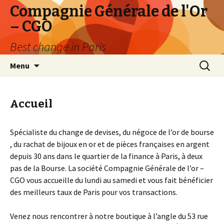
Compagnie Générale de l'Or
– CGO
Best change in Paris
Aller
Recher
Menu
au
pour :
contenu
principal
Accueil
Spécialiste du change de devises, du négoce de l’or de bourse
, du rachat de bijoux en or et de pièces françaises en argent
depuis 30 ans dans le quartier de la finance à Paris, à deux
pas de la Bourse. La société Compagnie Générale de l’or –
CGO vous accueille du lundi au samedi et vous fait bénéficier
des meilleurs taux de Paris pour vos transactions.
Venez nous rencontrer à notre boutique à l’angle du 53 rue